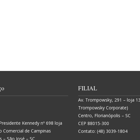
ço
FILIAL
Av. Trompowsky, 291 – loja 13 
Trompowsky Corporate)
Centro, Florianópolis – SC
Presidente Kennedy nº 698 loja
CEP 88015-300
o Comercial de Campinas
Contato: (48) 3039-1804
 – São José – SC