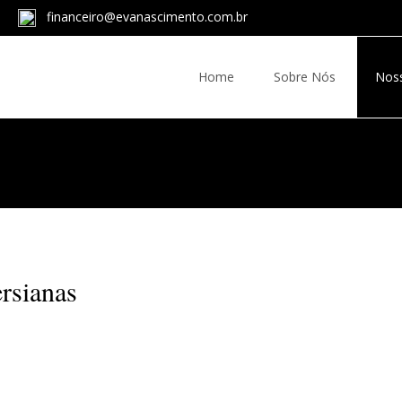
financeiro@evanascimento.com.br
Home
Sobre Nós
Nos
rsianas